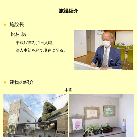
施設紹介
●
施設長
松村 聡
平成17年2月1日入職。
法人本部を経て現在に至る。
●
建物の紹介
本園