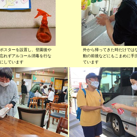
ポスターを設置し、登園後や
外から帰ってきた時だけでは
忘れずアルコール消毒を行な
動の前後などにもこまめに手
にしています
ています