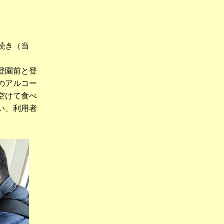
続き（当
登園前と登
のアルコー
空けて食べ
い、利用者