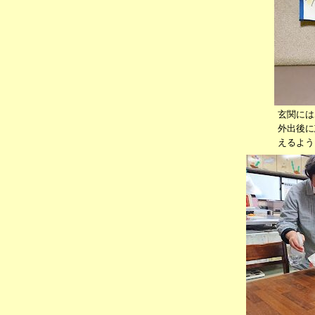
玄関には
外出後に
えるよう